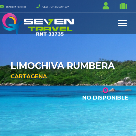
info@7travel.co
CEL: (+57)315 8844937
LIMOCHIVA RUMBERA
CARTAGENA
0
NO DISPONIBLE