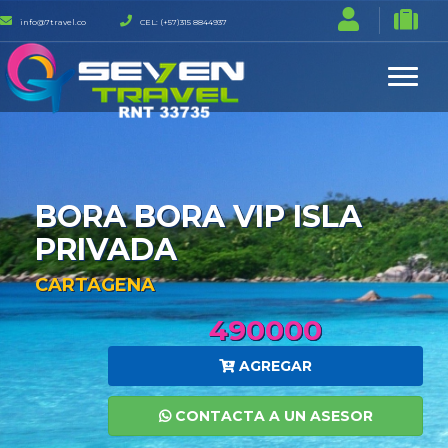
info@7travel.co
CEL: (+57)315 8844937
BORA BORA VIP ISLA
PRIVADA
CARTAGENA
490000
AGREGAR
CONTACTA A UN ASESOR