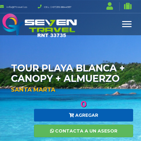
info@7travel.co
CEL: (+57)315 8844937
TOUR PLAYA BLANCA +
CANOPY + ALMUERZO
SANTA MARTA
0
AGREGAR
CONTACTA A UN ASESOR