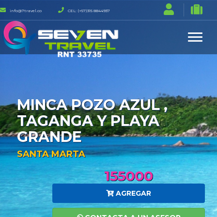
info@7travel.co
CEL: (+57)315 8844937
MINCA POZO AZUL ,
TAGANGA Y PLAYA
GRANDE
SANTA MARTA
155000
AGREGAR