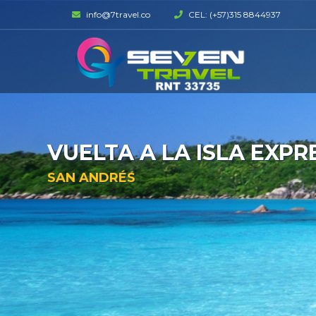
info@7travel.co
CEL: (+57)315 8844937
VUELTA A LA ISLA EXPR
SAN ANDRÉS